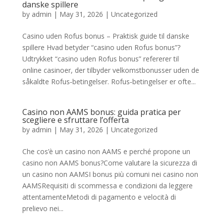
danske spillere
by
admin
|
May 31, 2026
|
Uncategorized
Casino uden Rofus bonus – Praktisk guide til danske
spillere Hvad betyder “casino uden Rofus bonus”?
Udtrykket “casino uden Rofus bonus” refererer til
online casinoer, der tilbyder velkomstbonusser uden de
såkaldte Rofus‑betingelser. Rofus‑betingelser er ofte...
Casino non AAMS bonus: guida pratica per
scegliere e sfruttare l’offerta
by
admin
|
May 31, 2026
|
Uncategorized
Che cos’è un casino non AAMS e perché propone un
casino non AAMS bonus?Come valutare la sicurezza di
un casino non AAMSI bonus più comuni nei casino non
AAMSRequisiti di scommessa e condizioni da leggere
attentamenteMetodi di pagamento e velocità di
prelievo nei...