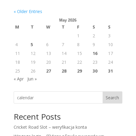
« Older Entries
May 2026
M
T
W
T
F
S
S
1
2
3
4
5
6
7
8
9
10
11
12
13
14
15
16
17
18
19
20
21
22
23
24
25
26
27
28
29
30
31
« Apr
Jun »
Search
Recent Posts
Cricket Road Slot – weryfikacja konta