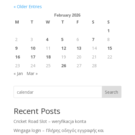
« Older Entries
February 2026
M
T
W
T
F
S
S
1
2
3
4
5
6
7
8
9
10
11
12
13
14
15
16
17
18
19
20
21
22
23
24
25
26
27
28
« Jan
Mar »
Search
Recent Posts
Cricket Road Slot – weryfikacja konta
Wingaga login – Πλήρης οδηγός εγγραφής και