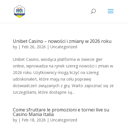
Unibet Casino – nowości i zmiany w 2026 roku
by
|
Feb 26, 2026
|
Uncategorized
Unibet Casino, wiodąca platforma w świecie gier
online, wprowadza na rynek szereg nowości i zmian w
2026 roku. Użytkownicy mogą liczyć na szereg
udoskonaleń, które mają na celu poprawę
doświadczeń związanych z grą. Warto zapoznać się ze
szczegółami, które dostępne są...
Come sfruttare le promozioni e tornei live su
Casino Mania Italia
by
|
Feb 18, 2026
|
Uncategorized