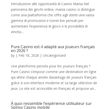
Introduzione alle opportunità di Casino Mania Nel
panorama dei giochi online, mania casino si distingue
come una piattaforma che offre agli utenti una vasta
gamma di promozioni e tornei live pensati per
aumentare l’esperienza di gioco e le possibilità di
vincita....
Pure Casino est-il adapté aux joueurs français
en 2026 ?
by
|
Feb 18, 2026
|
Uncategorized
Une plateforme pensée pour les joueurs français ?
Pure Casino s’impose comme une destination en ligne
qui attire chaque année davantage de joueurs français
grâce à son interface moderne et sa large sélection de
jeux. Le site est accessible en français et propose un...
À quoi ressemble l’expérience utilisateur sur
Spinsy Casino mobile