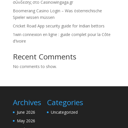
σύνδεσης στο Casinowingaga.gr
Boomerang Casino Login – Was österreichische
Spieler wissen müssen
Cricket Road App security guide for Indian bettors
1win connexion en ligne : guide complet pour la Côte
d’Ivoire
Recent Comments
No comments to show.
Archives
Categories
June 2026
Uncategorized
May 2026