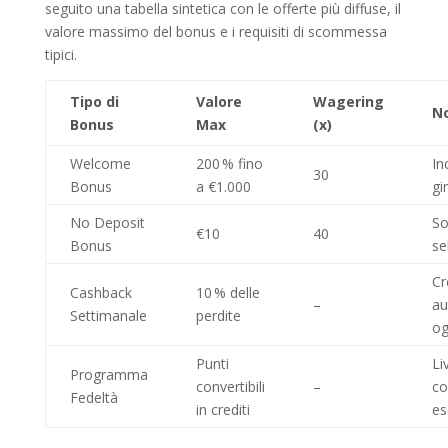
seguito una tabella sintetica con le offerte più diffuse, il
valore massimo del bonus e i requisiti di scommessa
tipici.
Tipo di
Valore
Wagering
N
Bonus
Max
(x)
Welcome
200 % fino
In
30
Bonus
a €1.000
gir
No Deposit
So
€10
40
Bonus
se
Cr
Cashback
10 % delle
–
au
Settimanale
perdite
og
Punti
Li
Programma
convertibili
–
co
Fedeltà
in crediti
es