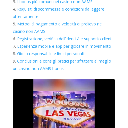
I bonus più comuni nei casino non AAMS
Requisiti di scommessa e condizioni da leggere
attentamente
Metodi di pagamento e velocità di prelievo nei
casino non AAMS
Registrazione, verifica dell’identità e supporto clienti
Esperienza mobile e app per giocare in movimento
Gioco responsabile e limiti personali
Conclusioni e consigli pratici per sfruttare al meglio
un casino non AAMS bonus