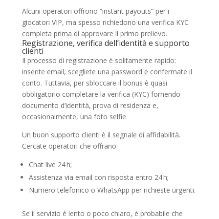
Alcuni operatori offrono “instant payouts” per i
giocatori VIP, ma spesso richiedono una verifica KYC
completa prima di approvare il primo prelievo.
Registrazione, verifica dell’identità e supporto
clienti
Il processo di registrazione è solitamente rapido:
inserite email, scegliete una password e confermate il
conto. Tuttavia, per sbloccare il bonus è quasi
obbligatorio completare la verifica (KYC) fornendo
documento d’identità, prova di residenza e,
occasionalmente, una foto selfie.
Un buon supporto clienti è il segnale di affidabilità.
Cercate operatori che offrano:
Chat live 24 h;
Assistenza via email con risposta entro 24 h;
Numero telefonico o WhatsApp per richieste urgenti.
Se il servizio è lento o poco chiaro, è probabile che