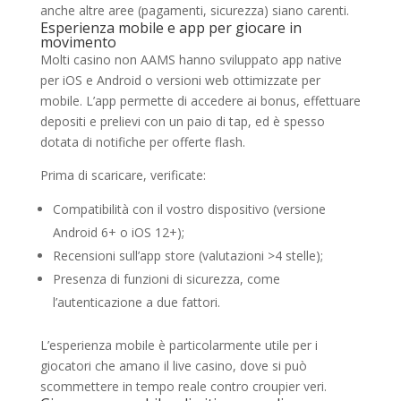
anche altre aree (pagamenti, sicurezza) siano carenti.
Esperienza mobile e app per giocare in
movimento
Molti casino non AAMS hanno sviluppato app native
per iOS e Android o versioni web ottimizzate per
mobile. L’app permette di accedere ai bonus, effettuare
depositi e prelievi con un paio di tap, ed è spesso
dotata di notifiche per offerte flash.
Prima di scaricare, verificate:
Compatibilità con il vostro dispositivo (versione
Android 6+ o iOS 12+);
Recensioni sull’app store (valutazioni >4 stelle);
Presenza di funzioni di sicurezza, come
l’autenticazione a due fattori.
L’esperienza mobile è particolarmente utile per i
giocatori che amano il live casino, dove si può
scommettere in tempo reale contro croupier veri.