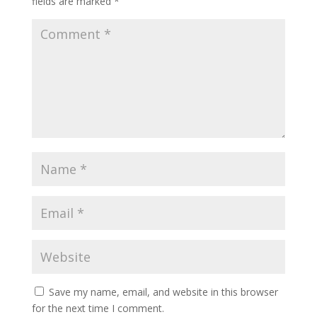
fields are marked
*
Save my name, email, and website in this browser
for the next time I comment.