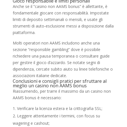
Gioco responsabile e limiti personali
Anche se il “casino non AAMS bonus” è allettante, è
fondamentale giocare con responsabilità. Impostate
limiti di deposito settimanali o mensili, e usate gli
strumenti di auto‑esclusione messi a disposizione dalla
piattaforma.
Molti operatori non AAMS includono anche una
sezione “responsible gambling” dove è possibile
richiedere una pausa temporanea o consultare guide
per gestire il gioco d’azzardo. Se notate segni di
dipendenza, cercate subito aiuto su linee telefoniche o
associazioni italiane dedicate.
Conclusioni e consigli pratici per sfruttare al
meglio un casino non AAMS bonus
Riassumendo, per trarre il massimo da un casino non
AAMS bonus è necessario:
Verificare la licenza estera e la crittografia SSL;
Leggere attentamente i termini, con focus su
wagering e cashout;