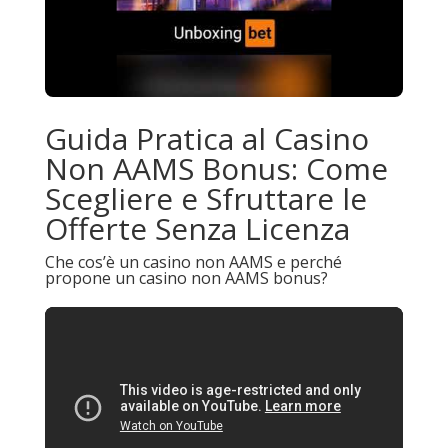
Guida Pratica al Casino
Non AAMS Bonus: Come
Scegliere e Sfruttare le
Offerte Senza Licenza
Che cos’è un casino non AAMS e perché
propone un casino non AAMS bonus?