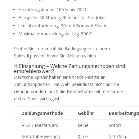
Einzahlungsbonus: 100 % bis 200 €.
Freispiele: 50 Stück, gelten nur für Fire Joker.
Umsatzanforderung: 30‑mal Bonus + Einsatz.
Maximaler Auszahlungsbetrag: 500 €.
Prüfen Sie immer, ob die Bedingungen zu Ihrem
Spielstil passen, bevor Sie Geld einzahlen.
4. Einzahlung – Welche Zahlungsmethoden sind
empfehlenswert?
Deutsche Spieler haben eine breite Palette an
Zahlungsoptionen. Die Wahl beeinflusst nicht nur die
Gebühr, sondern auch die Bearbeitungszeit, die für die
ersten Spins wichtig ist.
Zahlungsmethode
Gebühr
Bearbeitungs
VISA / MasterCard
keine
sofort
Sofortüberweisung
0,5 %
5‑10 Min.