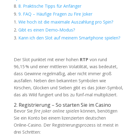
8. Praktische Tipps für Anfänger
9. FAQ – Häufige Fragen zu Fire Joker
Wie hoch ist die maximale Auszahlung pro Spin?
Gibt es einen Demo‑Modus?
Kann ich den Slot auf meinem Smartphone spielen?
Der Slot punktet mit einer hohen
RTP
von rund
96,15 % und einer mittleren Volatilität, was bedeutet,
dass Gewinne regelmäßig, aber nicht immer groß
ausfallen. Neben den bekannten Symbolen wie
Kirschen, Glocken und Sieben gibt es das Joker‑Symbol,
das als Wild fungiert und bis zu fünf‑mal multipliziert.
2. Registrierung – So starten Sie im Casino
Bevor Sie
fire joker online spielen
können, benötigen
Sie ein Konto bei einem lizenzierten deutschen
Online‑Casino. Der Registrierungsprozess ist meist in
drei Schritten: