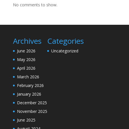
No comments to show.
Archives
Categories
June 2026
Uncategorized
May 2026
April 2026
March 2026
February 2026
January 2026
December 2025
November 2025
June 2025
August 2024