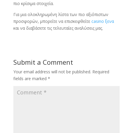
πιο κρίσιμα στοιχεία.
Για μια ολοκληρωμένη λίστα των πιο αξιόπιστων
προσφορών, μπορείτε να επισκεφθείτε
casino ξενα
και να διαβάσετε τις τελευταίες αναλύσεις μας.
Submit a Comment
Your email address will not be published.
Required
fields are marked
*