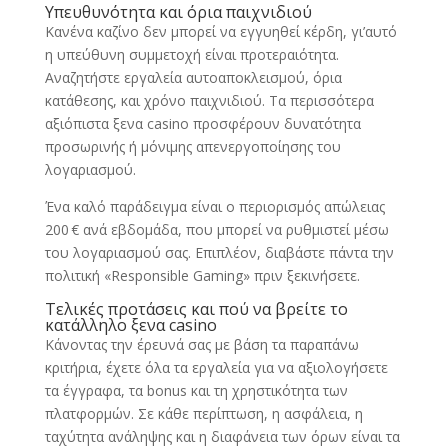
Υπευθυνότητα και όρια παιχνιδιού
Κανένα καζίνο δεν μπορεί να εγγυηθεί κέρδη, γι’αυτό
η υπεύθυνη συμμετοχή είναι προτεραιότητα.
Αναζητήστε εργαλεία αυτοαποκλεισμού, όρια
κατάθεσης, και χρόνο παιχνιδιού. Τα περισσότερα
αξιόπιστα ξενα casino προσφέρουν δυνατότητα
προσωρινής ή μόνιμης απενεργοποίησης του
λογαριασμού.
Ένα καλό παράδειγμα είναι ο περιορισμός απώλειας
200 € ανά εβδομάδα, που μπορεί να ρυθμιστεί μέσω
του λογαριασμού σας. Επιπλέον, διαβάστε πάντα την
πολιτική «Responsible Gaming» πριν ξεκινήσετε.
Τελικές προτάσεις και πού να βρείτε το
κατάλληλο ξενα casino
Κάνοντας την έρευνά σας με βάση τα παραπάνω
κριτήρια, έχετε όλα τα εργαλεία για να αξιολογήσετε
τα έγγραφα, τα bonus και τη χρηστικότητα των
πλατφορμών. Σε κάθε περίπτωση, η ασφάλεια, η
ταχύτητα ανάληψης και η διαφάνεια των όρων είναι τα