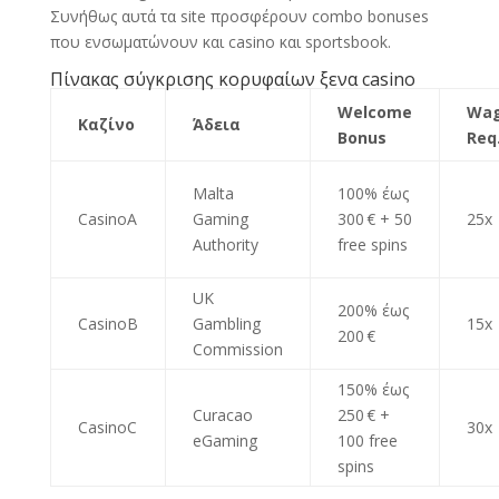
Συνήθως αυτά τα site προσφέρουν combo bonuses
που ενσωματώνουν και casino και sportsbook.
Πίνακας σύγκρισης κορυφαίων ξενα casino
Welcome
Wag
Καζίνο
Άδεια
Bonus
Req
Malta
100% έως
CasinoA
Gaming
300 € + 50
25x
Authority
free spins
UK
200% έως
CasinoB
Gambling
15x
200 €
Commission
150% έως
Curacao
250 € +
CasinoC
30x
eGaming
100 free
spins