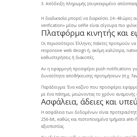
Απόδειξη πληρωμής (συγκεκριμένο απόσπασμα
Η διαδικασία μπορεί να διαρκέσει 24–48 ώρες α
verification» μέσω selfie είναι σίγουρα πιο φιλι
Πλατφόρμα κινητής και ε
Οι περισσότεροι Έλληνες παίκτες προτιμούν να
responsive web design ή, ακόμη καλύτερα, nativ
καθυστερήσεις ή διακοπές.
Αν η εφαρμογή προσφέρει push notifications γ
δυνατότητα αποθήκευσης προτιμήσεων (π.χ. favo
Παράδειγμα: Ένα καζίνο που προσφέρει εφαρμογ
με ένα πάτημα, μειώνοντας το χρόνο αναμονής 
Ασφάλεια, άδειες και υπε
Η ασφάλεια των δεδομένων είναι προτεραιότη
256‑bit, καθώς και πιστοποιημένα τμήματα anti
αξιοπιστίας.