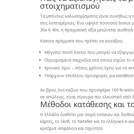
στοιχηματισμού
Τα μπόνους καλωσορίσματος είναι συνήθως η π
στις λεπτομέρειες. Ένα υψηλό ποσοστό bonus μπ
30x ή 40x, η πραγματική αξία μειώνεται αισθητά.
Κάποια πράγματα που πρέπει να κοιτάξεις:
Μέγιστο ποσό bonus που μπορεί να εξαργυρ
Περιορισμένα παιχνίδια στα οποία ισχύει το 
Χρονικό όριο – πόσος χρόνος έχεις για να εκπ
Υπάρχουν επιπλέον προσφορές για κατάθεση, 
Αν βρεις ένα καζίνο που προσφέρει 100 % welco
σε απώλειες, είναι σίγουρα πιο ελκυστικό από 
Μέθοδοι κατάθεσης και 
Η Ελλάδα διαθέτει μια σειρά τοπικών και διεθ
κάρτες, το Skrill, το Neteller και τα ελληνικά e
κριτήρια: ασφάλεια και ταχύτητα.