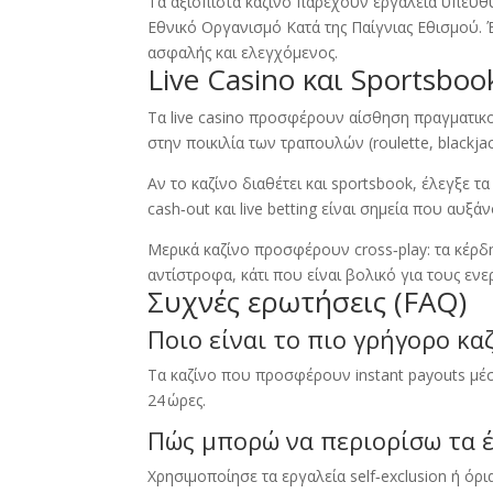
Τα αξιόπιστα καζίνο παρέχουν εργαλεία υπεύθυ
Εθνικό Οργανισμό Κατά της Παίγνιας Εθισμού. Έ
ασφαλής και ελεγχόμενος.
Live Casino και Sportsboo
Τα live casino προσφέρουν αίσθηση πραγματικο
στην ποικιλία των τραπουλών (roulette, blackjac
Αν το καζίνο διαθέτει και sportsbook, έλεγξε τ
cash‑out και live betting είναι σημεία που αυξά
Μερικά καζίνο προσφέρουν cross‑play: τα κέρδ
αντίστροφα, κάτι που είναι βολικό για τους ενε
Συχνές ερωτήσεις (FAQ)
Ποιο είναι το πιο γρήγορο κα
Τα καζίνο που προσφέρουν instant payouts μέ
24 ώρες.
Πώς μπορώ να περιορίσω τα έ
Χρησιμοποίησε τα εργαλεία self‑exclusion ή ό