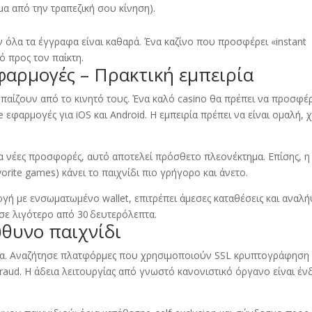
 από την τραπεζική σου κίνηση).
ν όλα τα έγγραφα είναι καθαρά. Ένα καζίνο που προσφέρει «instant
κό προς τον παίκτη.
φαρμογές – Πρακτική εμπειρία
 παίζουν από το κινητό τους. Ένα καλό casino θα πρέπει να προσφέ
e εφαρμογές για iOS και Android. Η εμπειρία πρέπει να είναι ομαλή, 
ια νέες προσφορές, αυτό αποτελεί πρόσθετο πλεονέκτημα. Επίσης, η
rite games) κάνει το παιχνίδι πιο γρήγορο και άνετο.
ή με ενσωματωμένο wallet, επιτρέπει άμεσες καταθέσεις και αναλή
σε λιγότερο από 30 δευτερόλεπτα.
ύθυνο παιχνίδι
τα. Αναζήτησε πλατφόρμες που χρησιμοποιούν SSL κρυπτογράφηση
‑fraud. Η άδεια λειτουργίας από γνωστό κανονιστικό όργανο είναι έν