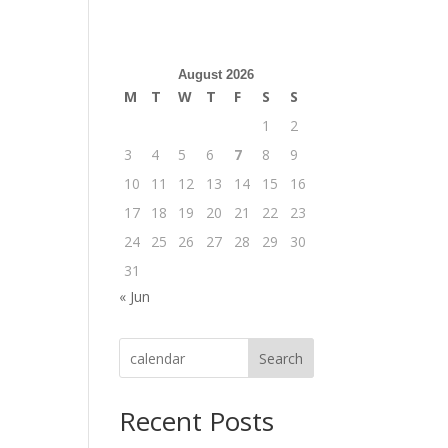
August 2026
M
T
W
T
F
S
S
1
2
3
4
5
6
7
8
9
10
11
12
13
14
15
16
17
18
19
20
21
22
23
24
25
26
27
28
29
30
31
« Jun
Search
Recent Posts