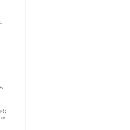
ι
ι
 %
ικές
ικά