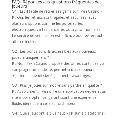
FAQ : Réponses aux questions fréquentes des
joueurs
Q1 : Est-il facile de retirer ses gains sur Twin Casino ?
R : Oui, les retraits sont rapides et sécurisés, avec
plusieurs options comme les portefeuilles
électroniques, cartes bancaires ou crypto-monnaies.
Le service de vérification est efficace pour éviter toute
attente inutile.
Q2 : Les bonus sont-ils accessibles aux nouveaux
joueurs uniquement ?
R : Non, Twin Casino propose des offres continues via
son programme fidélité, permettant aux joueurs
réguliers de bénéficier également d’avantages.
Q3 : Puis-je jouer sur mobile sans perdre en qualité ?
R : Absolument, Twin offre une application dédiée et un
site mobile optimisé, garantissant une expérience
fluide, identique à celle sur ordinateur.
Q4 : Quels jeux ont le plus haut RTP sur la plateforme ?