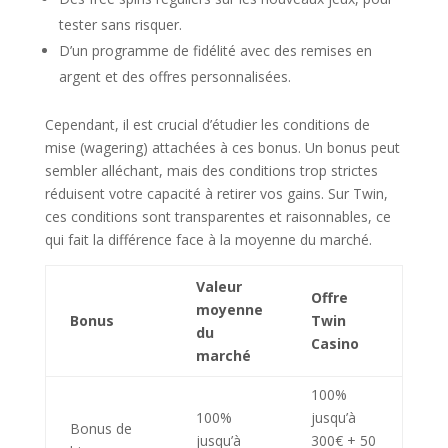
tester sans risquer.
D’un programme de fidélité avec des remises en
argent et des offres personnalisées.
Cependant, il est crucial d’étudier les conditions de
mise (wagering) attachées à ces bonus. Un bonus peut
sembler alléchant, mais des conditions trop strictes
réduisent votre capacité à retirer vos gains. Sur Twin,
ces conditions sont transparentes et raisonnables, ce
qui fait la différence face à la moyenne du marché.
Valeur
Offre
moyenne
Bonus
Twin
du
Casino
marché
100%
100%
jusqu’à
Bonus de
jusqu’à
300€ + 50