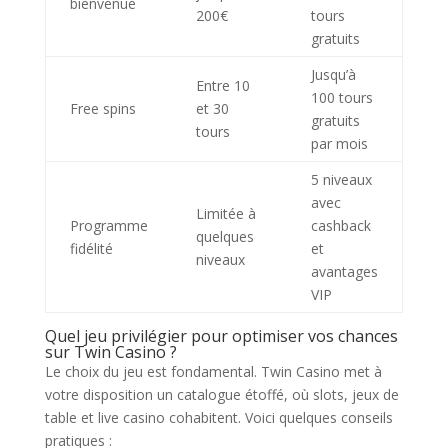
bienvenue
200€
tours
gratuits
Jusqu’à
Entre 10
100 tours
Free spins
et 30
gratuits
tours
par mois
5 niveaux
avec
Limitée à
Programme
cashback
quelques
fidélité
et
niveaux
avantages
VIP
Quel jeu privilégier pour optimiser vos chances
sur Twin Casino ?
Le choix du jeu est fondamental. Twin Casino met à
votre disposition un catalogue étoffé, où slots, jeux de
table et live casino cohabitent. Voici quelques conseils
pratiques :