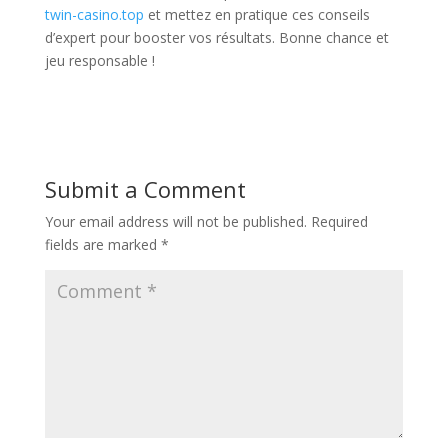
twin-casino.top
et mettez en pratique ces conseils
d’expert pour booster vos résultats. Bonne chance et
jeu responsable !
Submit a Comment
Your email address will not be published.
Required
fields are marked
*