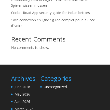
Spieler wissen müssen
Cricket Road App security guide for Indian bettors
1win connexion en ligne : guide complet pour la Côte
d’Ivoire
Recent Comments
No comments to show.
Archives
Categories
June 2026
Uncategorized
May 2026
April 2026
March 2026