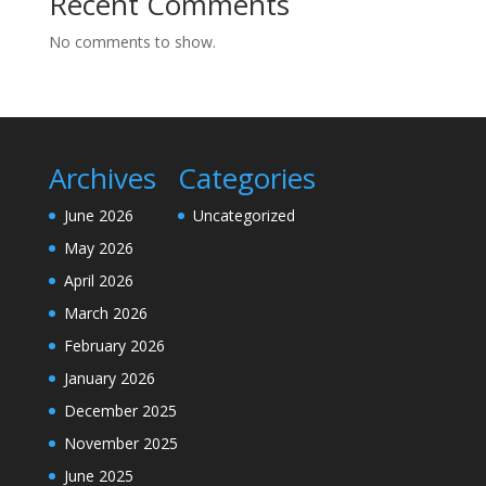
Recent Comments
No comments to show.
Archives
Categories
June 2026
Uncategorized
May 2026
April 2026
March 2026
February 2026
January 2026
December 2025
November 2025
June 2025