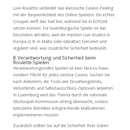
Live‑Roulette verbindet das klassische Casino‑Feeling
mit der Bequemlichkeit des Online‑Spielens. Ein echter
Croupier wirft das Rad live, während Sie in Echtzeit
setzen können. Für luxemburgische Spieler ist das
besonders attraktiv, weil die meisten Live‑Studios in
Europa (z. B. in Malta oder Gibraltar) lizenziert und
reguliert sind, was zusätzliche Sicherheit bedeutet.
8. Verantwortung und Sicherheit beim
Roulette‑Spielen
Verantwortungsvolles Spielen ist kein Nice‑to‑have,
sondern Pflicht für jedes seriöse Casino. Suchen Sie
nach Anbietern, die Tools wie Einzahlungslimits,
Verlustlimits und Selbstausschluss‑Optionen anbieten.
In Luxemburg wird das Thema durch die nationale
Glücksspiel‑Kommission streng überwacht, sodass
lizenzierte Betreiber entsprechende Maßnahmen
implementieren müssen.
Zusätzlich sollten Sie auf die Sicherheit Ihrer Daten