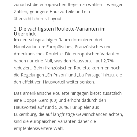
zunächst die europäischen Regeln zu wählen – weniger
Zahlen, geringere Hausvorteile und ein
übersichtlicheres Layout.
2. Die wichtigsten Roulette‑Varianten im
Überblick
Im deutschsprachigen Raum dominieren drei
Hauptvarianten: Europäisches, Französisches und
Amerikanisches Roulette. Die europäischen Varianten
haben nur eine Null, was den Hausvorteil auf 2,7 %
reduziert. Beim französischen Roulette kommen noch
die Regelungen „En Prison“ und „La Partage“ hinzu, die
den effektiven Hausvorteil weiter senken.
Das amerikanische Roulette hingegen bietet zusätzlich
eine Doppel‑Zero (00) und erhöht dadurch den
Hausvorteil auf rund 5,26 %. Für Spieler aus
Luxemburg, die auf langfristige Gewinnchancen achten,
sind die europäischen Varianten daher die
empfehlenswertere Wahl.