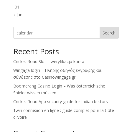
31
« Jun
Search
Recent Posts
Cricket Road Slot – weryfikacja konta
Wingaga login – Πλήρης οδηγός εγγραφής και
σύνδεσης στο Casinowingaga.gr
Boomerang Casino Login – Was österreichische
Spieler wissen müssen
Cricket Road App security guide for Indian bettors
1win connexion en ligne : guide complet pour la Côte
d’Ivoire