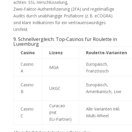
achten. SSL‑Verschlüsselung,
Zwei‑Faktor‑Authentifizierung (2FA) und regelmäßige
Audits durch unabhängige Prüflabore (z. B. eCOGRA)
sind klare Indikatoren für ein vertrauenswürdiges
Umfeld.
9. Schnellvergleich: Top‑Casinos für Roulette in
Luxemburg
Casino
Lizenz
Roulette‑Varianten
Casino
Europäisch,
MGA
A
Französisch
Casino
Europäisch,
UKGC
B
Amerikanisch, Live
Curacao
Casino
Alle Varianten inkl.
(mit
C
Multi‑Wheel
EU‑Partner)