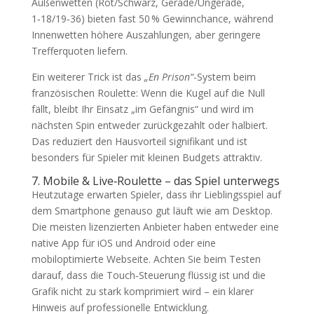
Außenwetten (Rot/Schwarz, Gerade/Ungerade,
1‑18/19‑36) bieten fast 50 % Gewinnchance, während
Innenwetten höhere Auszahlungen, aber geringere
Trefferquoten liefern.
Ein weiterer Trick ist das
„En Prison“
-System beim
französischen Roulette: Wenn die Kugel auf die Null
fällt, bleibt Ihr Einsatz „im Gefängnis“ und wird im
nächsten Spin entweder zurückgezahlt oder halbiert.
Das reduziert den Hausvorteil signifikant und ist
besonders für Spieler mit kleinen Budgets attraktiv.
7. Mobile & Live‑Roulette – das Spiel unterwegs
Heutzutage erwarten Spieler, dass ihr Lieblingsspiel auf
dem Smartphone genauso gut läuft wie am Desktop.
Die meisten lizenzierten Anbieter haben entweder eine
native App für iOS und Android oder eine
mobiloptimierte Webseite. Achten Sie beim Testen
darauf, dass die Touch‑Steuerung flüssig ist und die
Grafik nicht zu stark komprimiert wird – ein klarer
Hinweis auf professionelle Entwicklung.