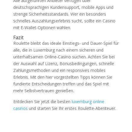
Alle aufgeführten Anbieter verfügen über
deutschsprachigen Kundensupport, mobile Apps und
strenge Sicherheitsstandards. Wer ein besonders
schnelles Auszahlungserlebnis sucht, sollte ein Casino
mit E‑Wallet‑Optionen wählen.
Fazit
Roulette bleibt das ideale Einstiegs- und Dauer-Spiel für
alle, die in Luxemburg nach einem sicheren und
unterhaltsamen Online‑Casino suchen. Achten Sie bei
der Auswahl auf Lizenz, Bonusbedingungen, schnelle
Zahlungsmethoden und ein responsives mobiles
Erlebnis. Mit den hier vorgestellten Tipps können Sie
fundierte Entscheidungen treffen und das Spiel mit
mehr Selbstvertrauen genießen.
Entdecken Sie jetzt die besten
luxemburg online
casinos
und starten Sie Ihr erstes Roulette‑Abenteuer.