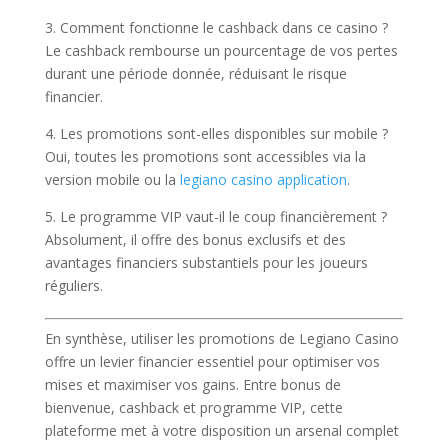
3. Comment fonctionne le cashback dans ce casino ?
Le cashback rembourse un pourcentage de vos pertes
durant une période donnée, réduisant le risque
financier.
4. Les promotions sont-elles disponibles sur mobile ?
Oui, toutes les promotions sont accessibles via la
version mobile ou la
legiano casino application
.
5. Le programme VIP vaut-il le coup financièrement ?
Absolument, il offre des bonus exclusifs et des
avantages financiers substantiels pour les joueurs
réguliers.
En synthèse, utiliser les promotions de Legiano Casino
offre un levier financier essentiel pour optimiser vos
mises et maximiser vos gains. Entre bonus de
bienvenue, cashback et programme VIP, cette
plateforme met à votre disposition un arsenal complet