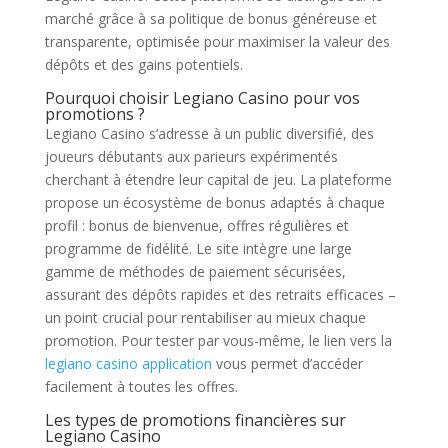
marché grâce à sa politique de bonus généreuse et
transparente, optimisée pour maximiser la valeur des
dépôts et des gains potentiels.
Pourquoi choisir Legiano Casino pour vos
promotions ?
Legiano Casino s’adresse à un public diversifié, des
joueurs débutants aux parieurs expérimentés
cherchant à étendre leur capital de jeu. La plateforme
propose un écosystème de bonus adaptés à chaque
profil : bonus de bienvenue, offres régulières et
programme de fidélité. Le site intègre une large
gamme de méthodes de paiement sécurisées,
assurant des dépôts rapides et des retraits efficaces –
un point crucial pour rentabiliser au mieux chaque
promotion. Pour tester par vous-même, le lien vers la
legiano casino application
vous permet d’accéder
facilement à toutes les offres.
Les types de promotions financières sur
Legiano Casino