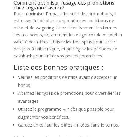
Comment optimiser l’usage des promotions
chez Legiano Casino ?
Pour maximiser l’impact financier des promotions, il
est essentiel de bien comprendre les conditions de
mise et de wagering. Lisez attentivement les termes
liés aux bonus, notamment les exigences de mise et la
validité des offres. Utilisez les free spins pour tester
des jeux à faible risque, et privilégiez les périodes de
cashback pour limiter vos pertes potentielles.
Liste des bonnes pratiques :
Vérifiez les conditions de mise avant d’accepter un
bonus.
Alternez les types de promotions pour diversifier les
avantages.
Utilisez le programme VIP dès que possible pour
augmenter vos bénéfices.
Gardez un œil sur les offres limitées dans le temps.