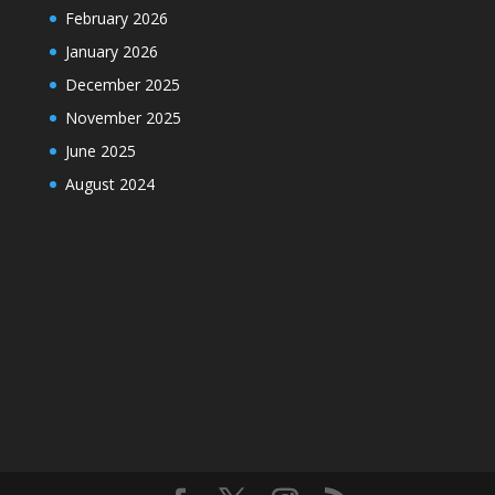
February 2026
January 2026
December 2025
November 2025
June 2025
August 2024