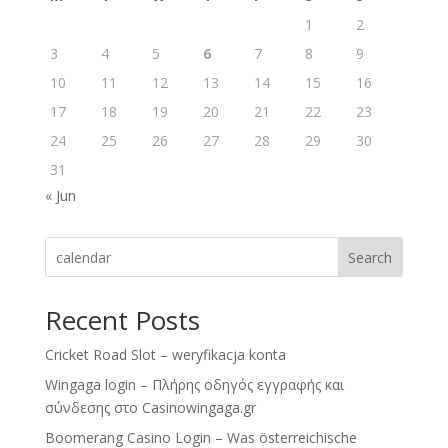
1
2
3
4
5
6
7
8
9
10
11
12
13
14
15
16
17
18
19
20
21
22
23
24
25
26
27
28
29
30
31
« Jun
Search
Recent Posts
Cricket Road Slot – weryfikacja konta
Wingaga login – Πλήρης οδηγός εγγραφής και
σύνδεσης στο Casinowingaga.gr
Boomerang Casino Login – Was österreichische