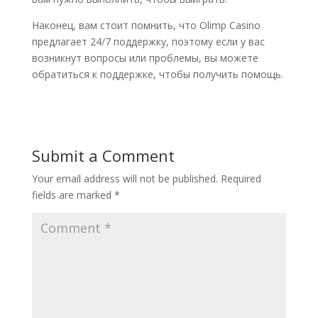
Наконец, вам стоит помнить, что Olimp Casino
предлагает 24/7 поддержку, поэтому если у вас
возникнут вопросы или проблемы, вы можете
обратиться к поддержке, чтобы получить помощь.
Submit a Comment
Your email address will not be published.
Required
fields are marked
*