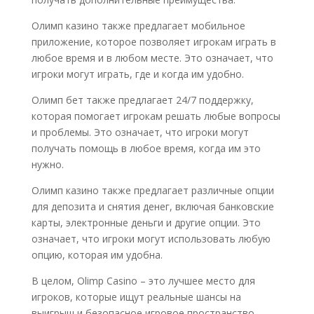
Олимп казино также предлагает мобильное
приложение, которое позволяет игрокам играть в
любое время и в любом месте. Это означает, что
игроки могут играть, где и когда им удобно.
Олимп бет также предлагает 24/7 поддержку,
которая помогает игрокам решать любые вопросы
и проблемы. Это означает, что игроки могут
получать помощь в любое время, когда им это
нужно.
Олимп казино также предлагает различные опции
для депозита и снятия денег, включая банковские
карты, электронные деньги и другие опции. Это
означает, что игроки могут использовать любую
опцию, которая им удобна.
В целом, Olimp Casino – это лучшее место для
игроков, которые ищут реальные шансы на
выигрыш и безопасное игровое пространство.