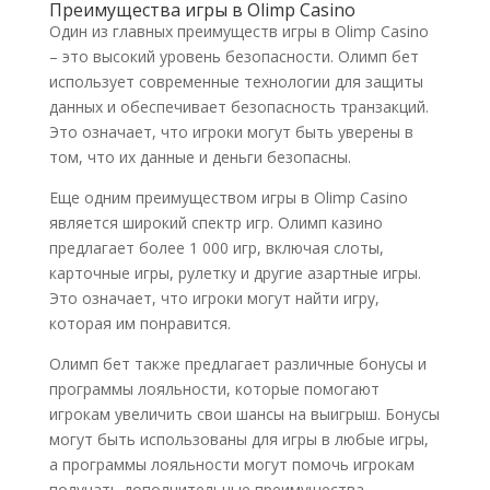
Преимущества игры в Olimp Casino
Один из главных преимуществ игры в Olimp Casino
– это высокий уровень безопасности. Олимп бет
использует современные технологии для защиты
данных и обеспечивает безопасность транзакций.
Это означает, что игроки могут быть уверены в
том, что их данные и деньги безопасны.
Еще одним преимуществом игры в Olimp Casino
является широкий спектр игр. Олимп казино
предлагает более 1 000 игр, включая слоты,
карточные игры, рулетку и другие азартные игры.
Это означает, что игроки могут найти игру,
которая им понравится.
Олимп бет также предлагает различные бонусы и
программы лояльности, которые помогают
игрокам увеличить свои шансы на выигрыш. Бонусы
могут быть использованы для игры в любые игры,
а программы лояльности могут помочь игрокам
получать дополнительные преимущества.