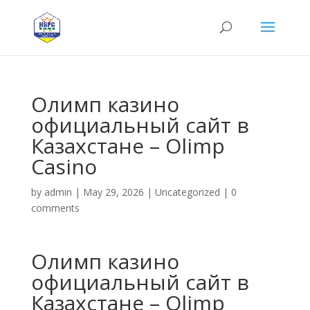
Олимп казино
официальный сайт в
Казахстане – Olimp
Casino
by
admin
|
May 29, 2026
|
Uncategorized
|
0
comments
Олимп казино
официальный сайт в
Казахстане – Olimp