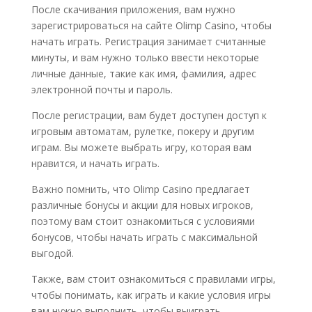
После скачивания приложения, вам нужно
зарегистрироваться на сайте Olimp Casino, чтобы
начать играть. Регистрация занимает считанные
минуты, и вам нужно только ввести некоторые
личные данные, такие как имя, фамилия, адрес
электронной почты и пароль.
После регистрации, вам будет доступен доступ к
игровым автоматам, рулетке, покеру и другим
играм. Вы можете выбрать игру, которая вам
нравится, и начать играть.
Важно помнить, что Olimp Casino предлагает
различные бонусы и акции для новых игроков,
поэтому вам стоит ознакомиться с условиями
бонусов, чтобы начать играть с максимальной
выгодой.
Также, вам стоит ознакомиться с правилами игры,
чтобы понимать, как играть и какие условия игры
вам нужно выполнить, чтобы выиграть.