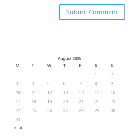
August 2026
M
T
W
T
F
S
S
1
2
3
4
5
6
7
8
9
10
11
12
13
14
15
16
17
18
19
20
21
22
23
24
25
26
27
28
29
30
31
« Jun