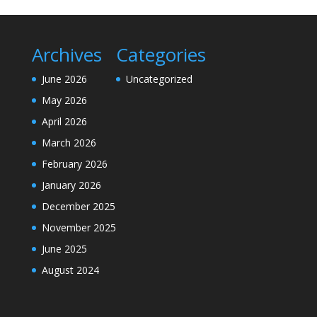
Archives
Categories
June 2026
Uncategorized
May 2026
April 2026
March 2026
February 2026
January 2026
December 2025
November 2025
June 2025
August 2024