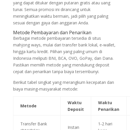
yang dapat ditukar dengan putaran gratis atau uang
tunai. Semua promosi ini dirancang untuk
meningkatkan waktu bermain, jadi pilih yang paling
sesuai dengan gaya dan anggaran Anda.
Metode Pembayaran dan Penarikan
Berbagai metode pembayaran tersedia di situs
mahjong ways, mulai dari transfer bank lokal, e‑wallet,
hingga kartu kredit. Pilihan yang paling umum di
Indonesia meliputi BNI, BCA, OVO, GoPay, dan Dana.
Pastikan memilih metode yang mendukung deposit
cepat dan penarikan tanpa biaya tersembunyi.
Berikut tabel singkat yang merangkum kecepatan dan
biaya masing‑masyarakat metode:
Waktu
Waktu
Metode
Deposit
Penarikan
Transfer Bank
1‑2 hari
Instan