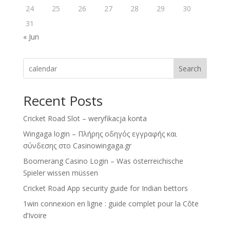
24
25
26
27
28
29
30
31
« Jun
Search
Recent Posts
Cricket Road Slot – weryfikacja konta
Wingaga login – Πλήρης οδηγός εγγραφής και
σύνδεσης στο Casinowingaga.gr
Boomerang Casino Login – Was österreichische
Spieler wissen müssen
Cricket Road App security guide for Indian bettors
1win connexion en ligne : guide complet pour la Côte
d’Ivoire