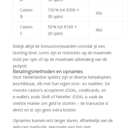
Casino
150 % tot €300 +
30x
B
30 spins
Casino
50 % tot €100 +
40x
C
20 spins
Bekijk altijd de bonusvoorwaarden voordat je een
storting doet; soms zijn er restricties op de maximale
inzet per spin of op de maximale uitbetaling van de
jackpot.
Betalingsmethoden en opnames
Voor Nederlandse spelers zijn er diverse betaalopties
beschikbaar, elk met hun eigen voor‑ en nadelen. De
meeste casino’s accepteren iDEAL, creditcards, en
e‑wallets zoals Skrill of Neteller. iDEAL is vaak de
snelste manier om geld te storten – de transactie is
direct en er zijn geen extra kosten.
Opnames kunnen iets langer duren, afhankelijk van de
gekozen methode. Hieronder een lijst met