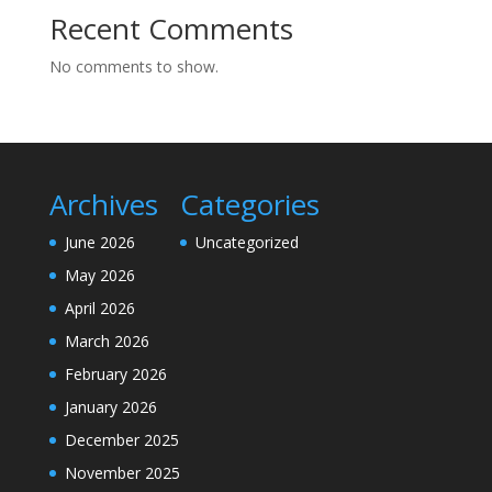
Recent Comments
No comments to show.
Archives
Categories
June 2026
Uncategorized
May 2026
April 2026
March 2026
February 2026
January 2026
December 2025
November 2025