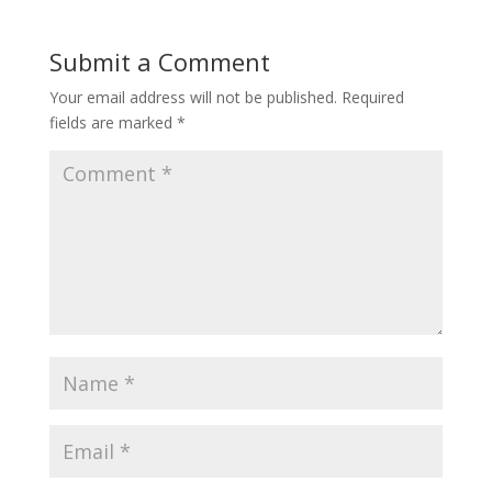
Submit a Comment
Your email address will not be published.
Required
fields are marked
*