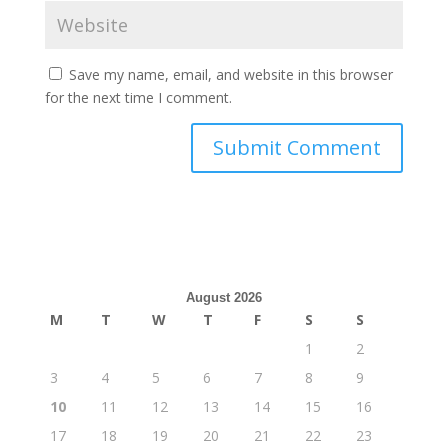
Save my name, email, and website in this browser
for the next time I comment.
August 2026
M
T
W
T
F
S
S
1
2
3
4
5
6
7
8
9
10
11
12
13
14
15
16
17
18
19
20
21
22
23