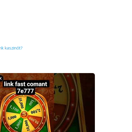
nk kaszinót?