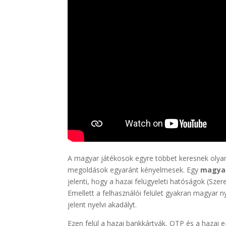
A magyar játékosok egyre többet keresnek olyan p
megoldások egyaránt kényelmesek. Egy
magyar
jelenti, hogy a hazai felügyeleti hatóságok (Szere
Emellett a felhasználói felület gyakran magyar n
jelent nyelvi akadályt.
Ezen felül a hazai bankkártyák, OTP és a hazai 