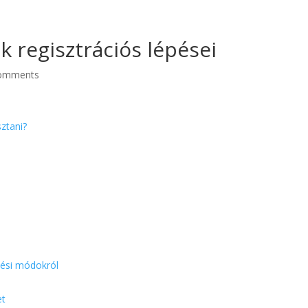
k regisztrációs lépései
comments
ztani?
tési módokról
et