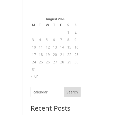
August 2026
M
T
W
T
F
S
S
1
2
3
4
5
6
7
8
9
10
11
12
13
14
15
16
17
18
19
20
21
22
23
24
25
26
27
28
29
30
31
« Jun
Search
Recent Posts