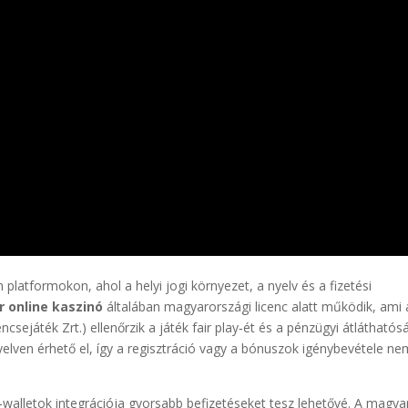
latformokon, ahol a helyi jogi környezet, a nyelv és a fizetési
 online kaszinó
általában magyarországi licenc alatt működik, ami 
ncsejáték Zrt.) ellenőrzik a játék fair play‑ét és a pénzügyi átláthatós
yelven érhető el, így a regisztráció vagy a bónuszok igénybevétele ne
e‑walletok integrációja gyorsabb befizetéseket tesz lehetővé. A magya