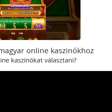
 magyar online kaszinókhoz
ne kaszinókat választani?