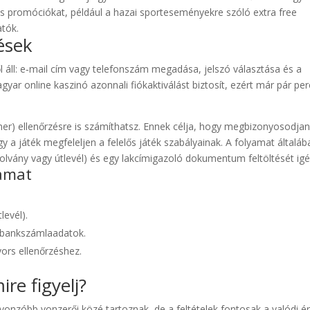
us promóciókat, például a hazai sporteseményekre szóló extra free
atók.
pések
l áll: e‑mail cím vagy telefonszám megadása, jelszó választása és a
gyar online kaszinó azonnali fiókaktiválást biztosít, ezért már pár pe
mer) ellenőrzésre is számíthatsz. Ennek célja, hogy megbizonyosodja
y a játék megfeleljen a felelős játék szabályainak. A folyamat általáb
lvány vagy útlevél) és egy lakcímigazoló dokumentum feltöltését igén
yamat
evél).
 bankszámlaadatok.
rs ellenőrzéshez.
re figyelj?
onzóbb vonzerői közé tartoznak, de a feltételek fontosak a valódi é