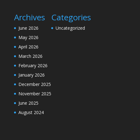
Archives
Categories
June 2026
Uncategorized
May 2026
April 2026
March 2026
February 2026
January 2026
December 2025
November 2025
June 2025
August 2024