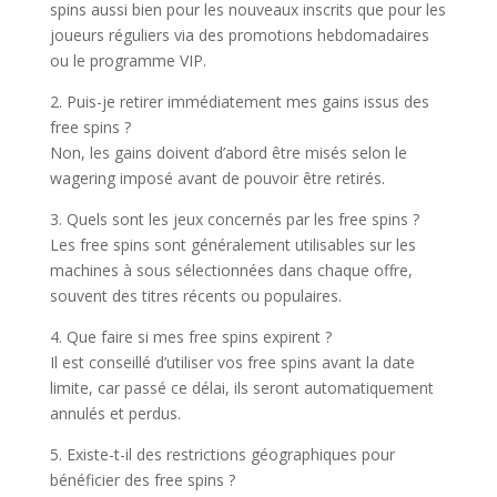
spins aussi bien pour les nouveaux inscrits que pour les
joueurs réguliers via des promotions hebdomadaires
ou le programme VIP.
2. Puis-je retirer immédiatement mes gains issus des
free spins ?
Non, les gains doivent d’abord être misés selon le
wagering imposé avant de pouvoir être retirés.
3. Quels sont les jeux concernés par les free spins ?
Les free spins sont généralement utilisables sur les
machines à sous sélectionnées dans chaque offre,
souvent des titres récents ou populaires.
4. Que faire si mes free spins expirent ?
Il est conseillé d’utiliser vos free spins avant la date
limite, car passé ce délai, ils seront automatiquement
annulés et perdus.
5. Existe-t-il des restrictions géographiques pour
bénéficier des free spins ?