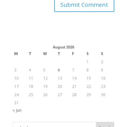
August 2026
M
T
W
T
F
S
S
1
2
3
4
5
6
7
8
9
10
11
12
13
14
15
16
17
18
19
20
21
22
23
24
25
26
27
28
29
30
31
« Jun