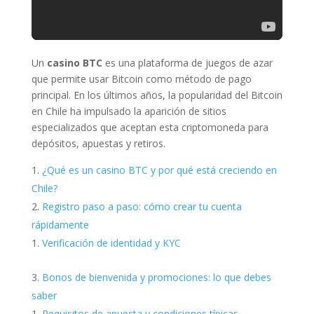
Un
casino BTC
es una plataforma de juegos de azar
que permite usar Bitcoin como método de pago
principal. En los últimos años, la popularidad del Bitcoin
en Chile ha impulsado la aparición de sitios
especializados que aceptan esta criptomoneda para
depósitos, apuestas y retiros.
¿Qué es un casino BTC y por qué está creciendo en
Chile?
Registro paso a paso: cómo crear tu cuenta
rápidamente
Verificación de identidad y KYC
Bonos de bienvenida y promociones: lo que debes
saber
Requisitos de apuesta y condiciones típicas