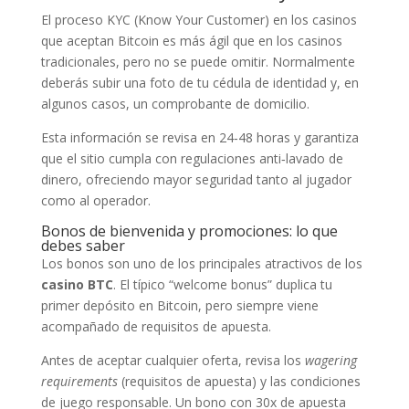
El proceso KYC (Know Your Customer) en los casinos
que aceptan Bitcoin es más ágil que en los casinos
tradicionales, pero no se puede omitir. Normalmente
deberás subir una foto de tu cédula de identidad y, en
algunos casos, un comprobante de domicilio.
Esta información se revisa en 24‑48 horas y garantiza
que el sitio cumpla con regulaciones anti‑lavado de
dinero, ofreciendo mayor seguridad tanto al jugador
como al operador.
Bonos de bienvenida y promociones: lo que
debes saber
Los bonos son uno de los principales atractivos de los
casino BTC
. El típico “welcome bonus” duplica tu
primer depósito en Bitcoin, pero siempre viene
acompañado de requisitos de apuesta.
Antes de aceptar cualquier oferta, revisa los
wagering
requirements
(requisitos de apuesta) y las condiciones
de juego responsable. Un bono con 30x de apuesta