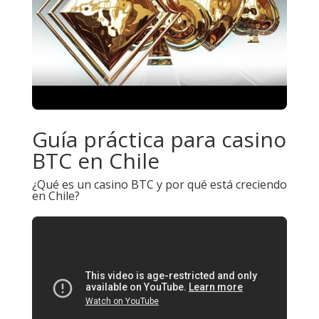
Guía práctica para casino
BTC en Chile
¿Qué es un casino BTC y por qué está creciendo
en Chile?