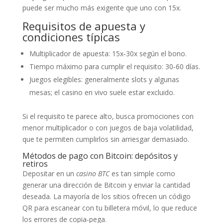
puede ser mucho más exigente que uno con 15x.
Requisitos de apuesta y
condiciones típicas
Multiplicador de apuesta: 15x‑30x según el bono.
Tiempo máximo para cumplir el requisito: 30‑60 días.
Juegos elegibles: generalmente slots y algunas
mesas; el casino en vivo suele estar excluido.
Si el requisito te parece alto, busca promociones con
menor multiplicador o con juegos de baja volatilidad,
que te permiten cumplirlos sin arriesgar demasiado.
Métodos de pago con Bitcoin: depósitos y
retiros
Depositar en un
casino BTC
es tan simple como
generar una dirección de Bitcoin y enviar la cantidad
deseada. La mayoría de los sitios ofrecen un código
QR para escanear con tu billetera móvil, lo que reduce
los errores de copia‑pega.