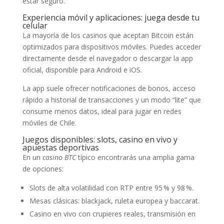
estar seguro.
Experiencia móvil y aplicaciones: juega desde tu
celular
La mayoría de los casinos que aceptan Bitcoin están
optimizados para dispositivos móviles. Puedes acceder
directamente desde el navegador o descargar la app
oficial, disponible para Android e iOS.
La app suele ofrecer notificaciones de bonos, acceso
rápido a historial de transacciones y un modo “lite” que
consume menos datos, ideal para jugar en redes
móviles de Chile.
Juegos disponibles: slots, casino en vivo y
apuestas deportivas
En un
casino BTC
típico encontrarás una amplia gama
de opciones:
Slots de alta volatilidad con RTP entre 95 % y 98 %.
Mesas clásicas: blackjack, ruleta europea y baccarat.
Casino en vivo con crupieres reales, transmisión en