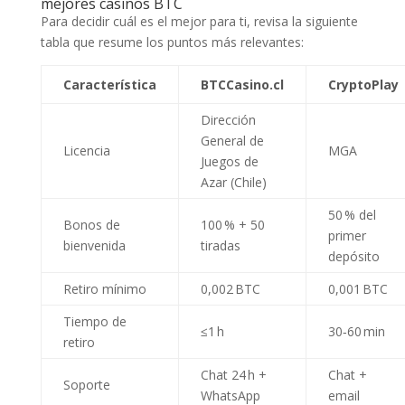
mejores casinos BTC
Para decidir cuál es el mejor para ti, revisa la siguiente
tabla que resume los puntos más relevantes:
Característica
BTCCasino.cl
CryptoPlay
Dirección
General de
Licencia
MGA
Juegos de
Azar (Chile)
50 % del
Bonos de
100 % + 50
primer
bienvenida
tiradas
depósito
Retiro mínimo
0,002 BTC
0,001 BTC
Tiempo de
≤1 h
30‑60 min
retiro
Chat 24 h +
Chat +
Soporte
WhatsApp
email