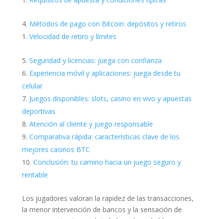
Métodos de pago con Bitcoin: depósitos y retiros
Velocidad de retiro y límites
Seguridad y licencias: juega con confianza
Experiencia móvil y aplicaciones: juega desde tu
celular
Juegos disponibles: slots, casino en vivo y apuestas
deportivas
Atención al cliente y juego responsable
Comparativa rápida: características clave de los
mejores casinos BTC
Conclusión: tu camino hacia un juego seguro y
rentable
Los jugadores valoran la rapidez de las transacciones,
la menor intervención de bancos y la sensación de