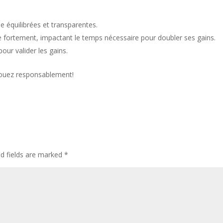
 équilibrées et transparentes.
ie fortement, impactant le temps nécessaire pour doubler ses gains.
our valider les gains.
jouez responsablement!
ed fields are marked
*