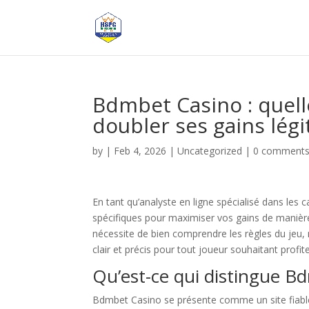
Bdmbet Casino : quell
doubler ses gains lég
by
|
Feb 4, 2026
|
Uncategorized
|
0 comment
En tant qu’analyste en ligne spécialisé dans les
spécifiques pour maximiser vos gains de manière
nécessite de bien comprendre les règles du jeu,
clair et précis pour tout joueur souhaitant profi
Qu’est-ce qui distingue B
Bdmbet Casino se présente comme un site fiabl