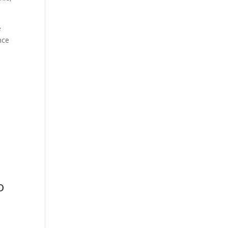
e
nce
o