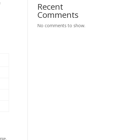
e
Recent
Comments
No comments to show.
nie,