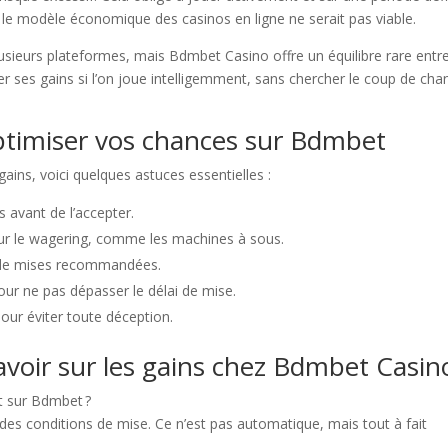
 le modèle économique des casinos en ligne ne serait pas viable.
plusieurs plateformes, mais Bdmbet Casino offre un équilibre rare entr
er ses gains si l’on joue intelligemment, sans chercher le coup de cha
ptimiser vos chances sur Bdmbet
ains, voici quelques astuces essentielles :
s avant de l’accepter.
pour le wagering, comme les machines à sous.
es de mises recommandées.
our ne pas dépasser le délai de mise.
 pour éviter toute déception.
avoir sur les gains chez Bdmbet Casin
t sur Bdmbet ?
es conditions de mise. Ce n’est pas automatique, mais tout à fait