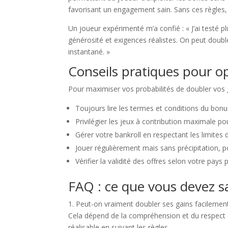
favorisant un engagement sain. Sans ces règles,
Un joueur expérimenté m’a confié : « J’ai testé 
générosité et exigences réalistes. On peut doubl
instantané. »
Conseils pratiques pour o
Pour maximiser vos probabilités de doubler vos g
Toujours lire les termes et conditions du bonu
Privilégier les jeux à contribution maximale 
Gérer votre bankroll en respectant les limit
Jouer régulièrement mais sans précipitation, p
Vérifier la validité des offres selon votre pays
FAQ : ce que vous devez s
1. Peut-on vraiment doubler ses gains facilemen
Cela dépend de la compréhension et du respect d
réalisable en suivant les règles.