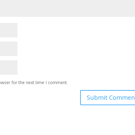
owser for the next time I comment.